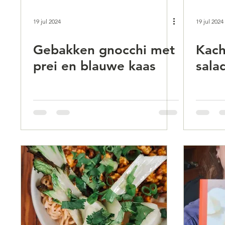
19 jul 2024
19 jul 2024
Gebakken gnocchi met
Kach
prei en blauwe kaas
sala