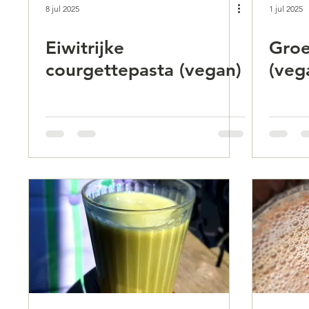
8 jul 2025
1 jul 2025
Eiwitrijke
Groe
courgettepasta (vegan)
(veg