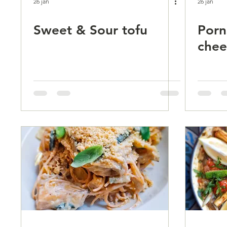
26 jan
26 jan
Sweet & Sour tofu
Porn
chee