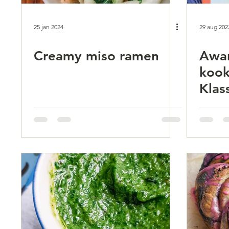
25 jan 2024
29 aug 202
Creamy miso ramen
Awar
koo
Klas
twee