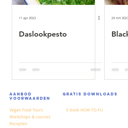
11 apr 2023
24 mrt 202
Daslookpesto
Blac
AANBOD
GRATIS DOWNLOADS
VOORWAARDEN
Vegan Food Tours
E-book HOW TO-FU
Workshops & courses
Recepten