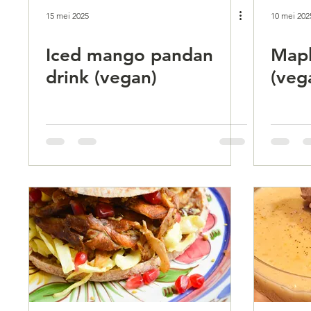
15 mei 2025
10 mei 202
Iced mango pandan
Mapl
drink (vegan)
(veg