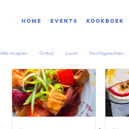
Home
EVENTS
KOOKBOEK
Alle recepten
Ontbijt
Lunch
Hoofdgerechten
Blog
Basisrecepten
Drinks
Feestdagen
Zuid-Amerikaans
Herfst
pornstar martini