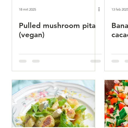
18 mrt 2025
13 feb 202
Pulled mushroom pita
Ban
(vegan)
caca