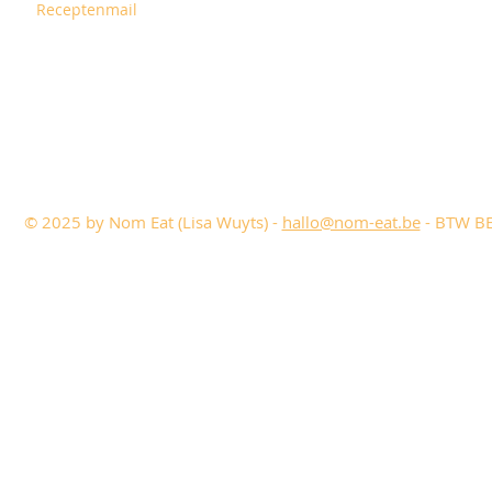
Receptenmail
© 2025 by Nom Eat (Lisa Wuyts) -
hallo@nom-eat.be
- BTW BE