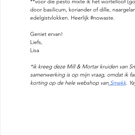
**voor die pesto mixte ik het wortelloof (
door basilicum, koriander of dille, naargelan
edelgistvlokken. Heerlijk 
#nowaste
.
Geniet ervan!
Liefs,
Lisa
*ik kreeg deze Mill & Mortar kruiden van 
samenwerking is op mijn vraag, omdat ik f
korting op de hele webshop van
Smekk
. Ya