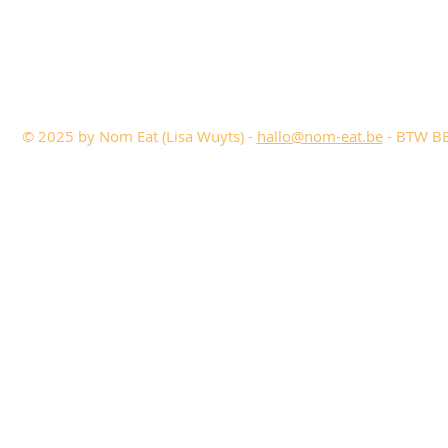
© 2025 by Nom Eat (Lisa Wuyts) -
hallo@nom-eat.be
- BTW BE