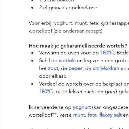
2 el granaatappelmelasse
Voor erbij: yoghurt, munt, feta, granaatappe
wortelloof (zie onderaan recept).
Hoe maak je gekaramelliseerde wortels?
Verwarm de oven voor op 
180°C
. Bede
Schil de 
wortels 
en leg ze in een grot
het 
zout
, de 
peper
, de 
chilivlokken 
en 
door elkaar.
Verdeel de wortels over de bakplaat e
180°C
 tot ze lekker zacht en goed geka
Ik serveerde ze op 
yoghurt 
(kan ongezoete 
wortelloof**, verse 
munt
, 
feta
, 
flakey salt 
en