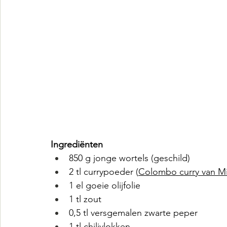
Ingrediënten
850 g jonge wortels (geschild)
2 tl currypoeder (
Colombo curry van Mi
1 el goeie olijfolie
1 tl zout
0,5 tl versgemalen zwarte peper
1 tl chilivlokken