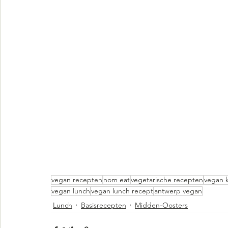
vegan recepten
nom eat
vegetarische recepten
vegan 
vegan lunch
vegan lunch recept
antwerp vegan
Lunch
Basisrecepten
Midden-Oosters