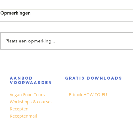
Opmerkingen
Plaats een opmerking...
Sweet & Sou
Gehakt van champignons en
tofu
AANBOD
GRATIS DOWNLOADS
VOORWAARDEN
Vegan Food Tours
E-book HOW TO-FU
Workshops & courses
Recepten
Receptenmail