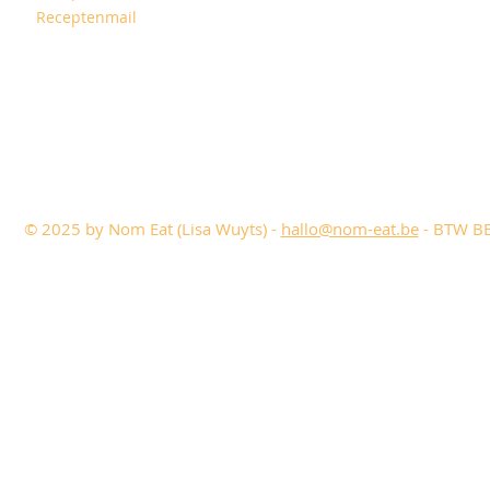
Receptenmail
© 2025 by Nom Eat (Lisa Wuyts) -
hallo@nom-eat.be
- BTW BE