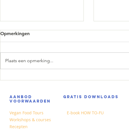
Opmerkingen
Plaats een opmerking...
Sweet & Sou
Gehakt van champignons en
tofu
AANBOD
GRATIS DOWNLOADS
VOORWAARDEN
Vegan Food Tours
E-book HOW TO-FU
Workshops & courses
Recepten