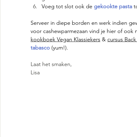
Voeg tot slot ook de
gekookte pasta
t
Serveer in diepe borden en werk indien ge
voor cashewparmezaan vind je hier of ook n
kookboek Vegan Klassiekers
 & 
cursus Back
tabasco
 (yum!).
Laat het smaken,
Lisa