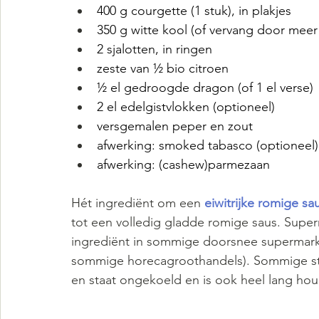
400 g courgette (1 stuk), in plakjes
350 g witte kool (of vervang door meer
2 sjalotten, in ringen
zeste van ½ bio citroen
½ el gedroogde dragon (of 1 el verse)
2 el edelgistvlokken (optioneel)
versgemalen peper en zout
afwerking: smoked tabasco (optioneel)
afwerking: (cashew)parmezaan
Hét ingrediënt om een 
eiwitrijke romige sa
tot een volledig gladde romige saus. Superm
ingrediënt in sommige doorsnee supermarkte
sommige horecagroothandels). Sommige staa
en staat ongekoeld en is ook heel lang ho