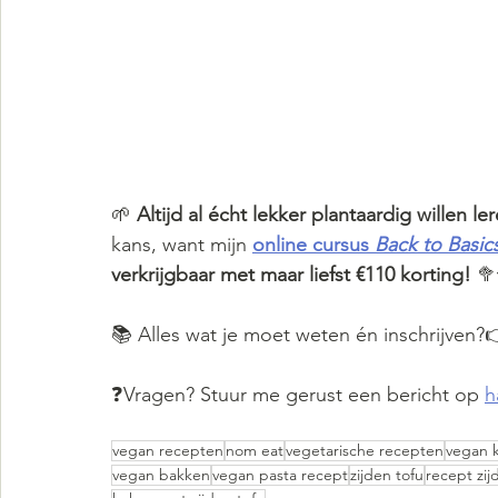
🌱 
Altijd al écht lekker plantaardig willen l
kans, want mijn 
online cursus 
Back to Basic
verkrijgbaar met maar liefst €110 korting!
 
📚 Alles wat je moet weten én inschrijven?
❓Vragen? Stuur me gerust een bericht op 
h
vegan recepten
nom eat
vegetarische recepten
vegan 
vegan bakken
vegan pasta recept
zijden tofu
recept zij