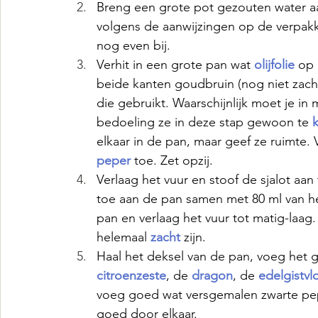
Breng een grote pot gezouten water a
volgens de aanwijzingen op de verpakk
nog even bij.
Verhit in een grote pan wat 
olijfolie 
op 
beide kanten goudbruin (nog niet zach
die gebruikt. Waarschijnlijk moet je in
bedoeling ze in deze stap gewoon te 
elkaar in de pan, maar geef ze ruimte. 
peper
toe. Zet opzij.
Verlaag het vuur en stoof de sjalot aan
toe aan de pan samen met 80 ml van h
pan en verlaag het vuur tot matig-laag.
helemaal 
zacht 
zijn.
Haal het deksel van de pan, voeg het 
citroenzeste
, de 
dragon
, de 
edelgistvl
voeg goed wat versgemalen zwarte pep
goed door elkaar.