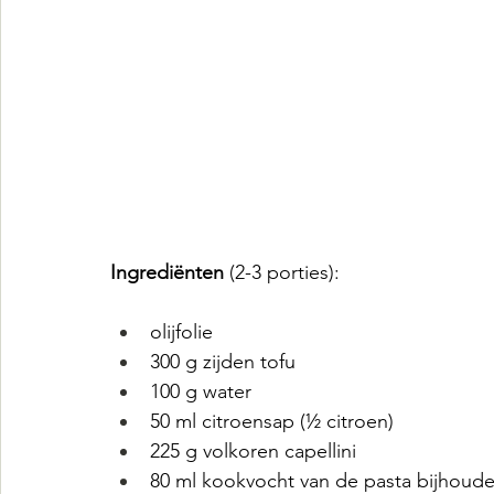
Ingrediënten 
(2-3 porties):
olijfolie
300 g zijden tofu
100 g water
50 ml citroensap (½ citroen)
225 g volkoren capellini
80 ml kookvocht van de pasta bijhoud