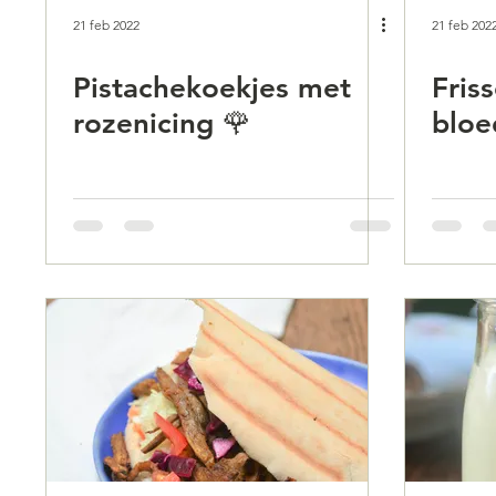
21 feb 2022
21 feb 202
Pistachekoekjes met
Fris
rozenicing 🌹
bloe