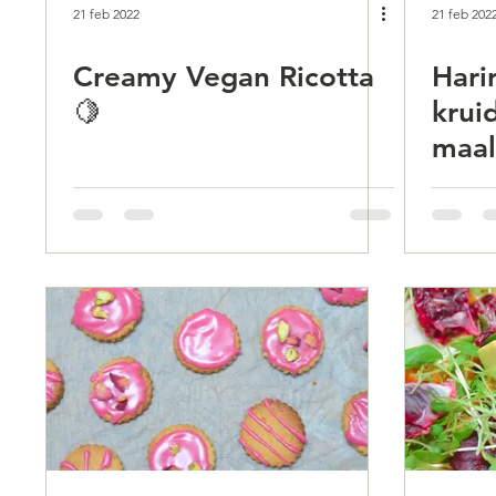
21 feb 2022
21 feb 202
Creamy Vegan Ricotta
Hari
🍋
krui
maal