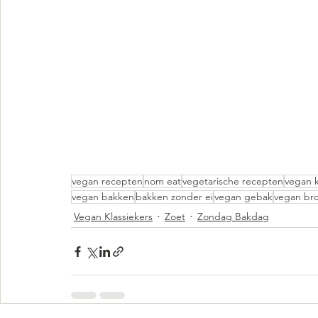
vegan recepten
nom eat
vegetarische recepten
vegan 
vegan bakken
bakken zonder ei
vegan gebak
vegan br
Vegan Klassiekers
Zoet
Zondag Bakdag