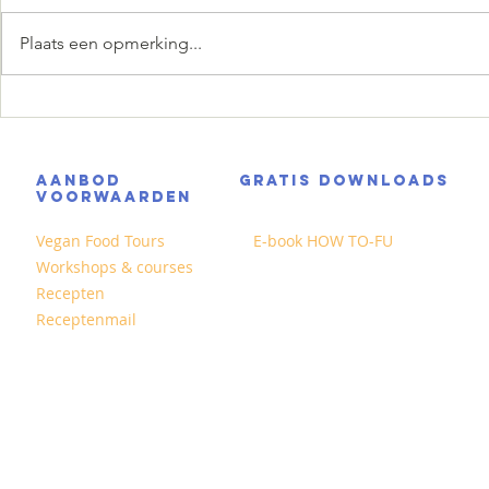
Plaats een opmerking...
Pistachetiramisu zonder ei
Pornstar Ma
in een glas
AANBOD
GRATIS DOWNLOADS
VOORWAARDEN
Vegan Food Tours
E-book HOW TO-FU
Workshops & courses
Recepten
Receptenmail