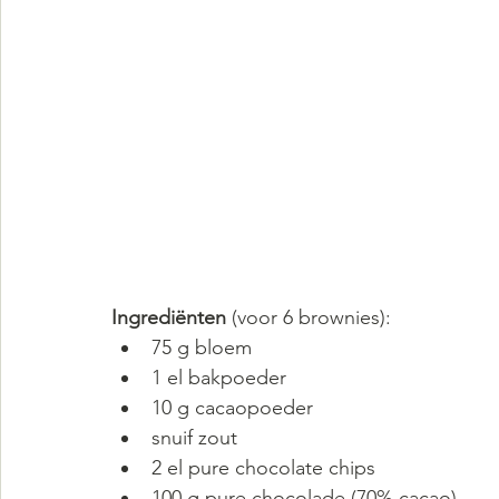
Ingrediënten 
(voor 6 brownies):
75 g bloem
1 el bakpoeder
10 g cacaopoeder
snuif zout
2 el pure chocolate chips
100 g pure chocolade (70% cacao)