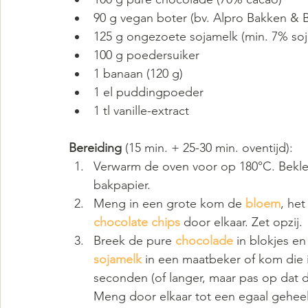
90 g vegan boter (bv. Alpro Bakken & 
125 g ongezoete sojamelk (min. 7% soja
100 g poedersuiker
1 banaan (120 g)
1 el puddingpoeder
1 tl vanille-extract
Bereiding 
(15 min. + 25-30 min. oventijd):
Verwarm de oven voor op 180°C. Bekl
bakpapier.
Meng in een grote kom de 
bloem
, het
chocolate chips
 door elkaar. Zet opzij.
Breek de pure 
chocolade 
in blokjes e
sojamelk
 in een maatbeker of kom die 
seconden (of langer, maar pas op dat d
Meng door elkaar tot een egaal geheel