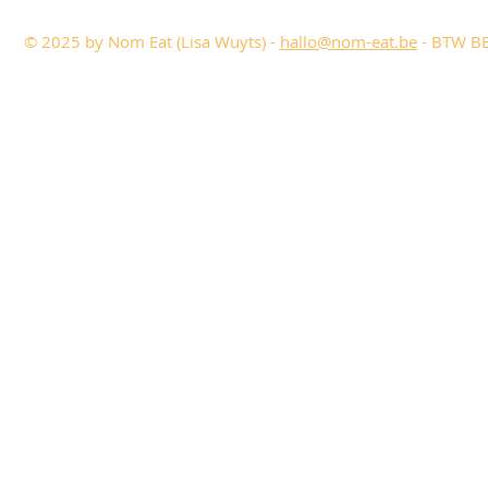
© 2025 by Nom Eat (Lisa Wuyts) -
hallo@nom-eat.be
- BTW BE