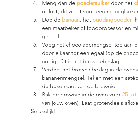
Meng dan de 
poedersuiker 
door het 
c
oplost, dit zorgt voor een mooi glanze
Doe de 
banaan
, het 
puddingpoeder
, h
een maatbeker of foodprocessor en mix
geheel.
Voeg het chocolademengsel toe aan 
door elkaar tot een egaal (op de choco
nodig. Dit is het browniebeslag.
Verdeel het browniebeslag in de ovens
bananenmengsel. Teken met een satéprik
de bovenkant van de brownie.
Bak de brownie in de oven voor 
25 tot
van jouw oven). Laat grotendeels afkoe
Smakelijk!