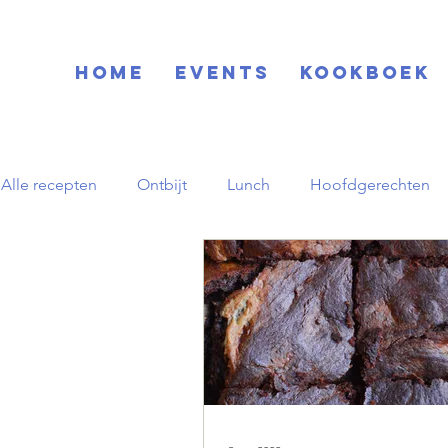
Home
EVENTS
KOOKBOEK
Alle recepten
Ontbijt
Lunch
Hoofdgerechten
Blog
Basisrecepten
Drinks
Feestdagen
Zuid-Amerikaans
Herfst
pornstar martini