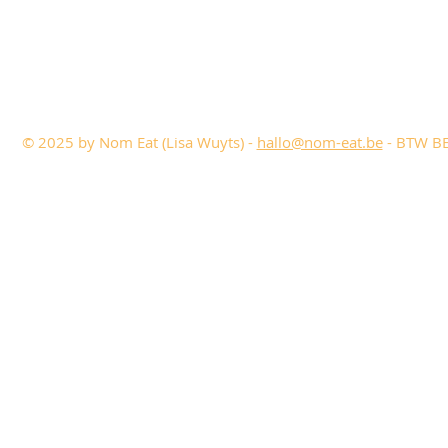
© 2025 by Nom Eat (Lisa Wuyts) -
hallo@nom-eat.be
- BTW BE