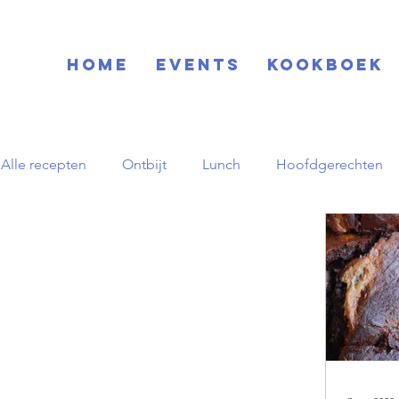
Home
EVENTS
KOOKBOEK
Alle recepten
Ontbijt
Lunch
Hoofdgerechten
Blog
Basisrecepten
Drinks
Feestdagen
Zuid-Amerikaans
Herfst
pornstar martini