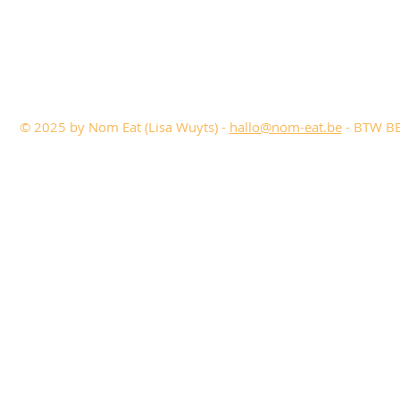
© 2025 by Nom Eat (Lisa Wuyts) -
hallo@nom-eat.be
- BTW BE