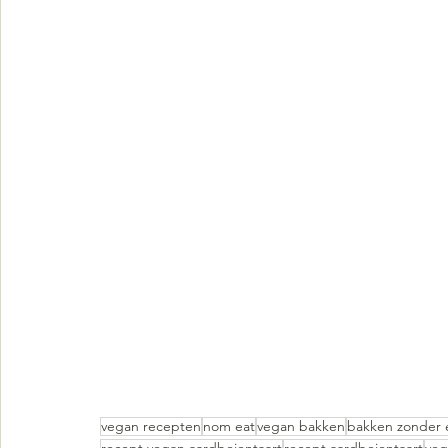
vegan recepten
nom eat
vegan bakken
bakken zonder 