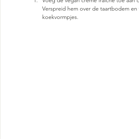
Voeg de vegan crème fraîche toe aan d
Verspreid hem over de taartbodem en 
koekvormpjes.