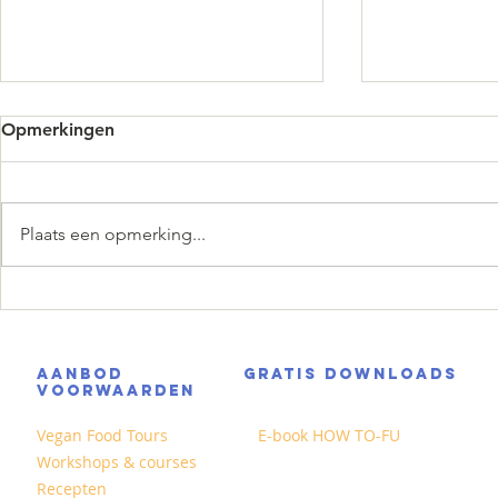
Opmerkingen
Plaats een opmerking...
Pistachetiramisu zonder ei
Pornstar Ma
in een glas
AANBOD
GRATIS DOWNLOADS
VOORWAARDEN
Vegan Food Tours
E-book HOW TO-FU
Workshops & courses
Recepten