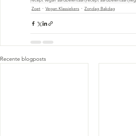
recept vegan aardbeientaart
recept aardbeientaart
veg
Zoet
Vegan Klassiekers
Zondag Bakdag
Recente blogposts