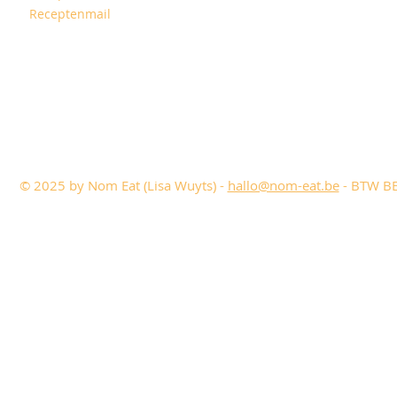
Receptenmail
© 2025 by Nom Eat (Lisa Wuyts) -
hallo@nom-eat.be
- BTW BE