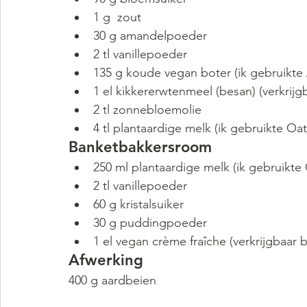
1 g  zout
30 g amandelpoeder
2 tl vanillepoeder
135 g koude vegan boter (ik gebruikte
1 el kikkererwtenmeel (besan) (verkrijg
2 tl zonnebloemolie
4 tl plantaardige melk (ik gebruikte Oatl
Banketbakkersroom
250 ml plantaardige melk (ik gebruikte 
2 tl vanillepoeder
60 g kristalsuiker
30 g puddingpoeder
1 el vegan crème fraîche (verkrijgbaar bi
Afwerking
400 g aardbeien 