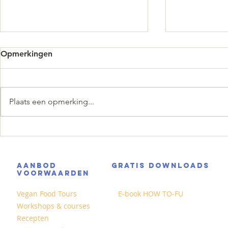
Opmerkingen
Plaats een opmerking...
Pistachetiramisu zonder ei
Pornstar Ma
in een glas
AANBOD
GRATIS DOWNLOADS
VOORWAARDEN
Vegan Food Tours
E-book HOW TO-FU
Workshops & courses
Recepten