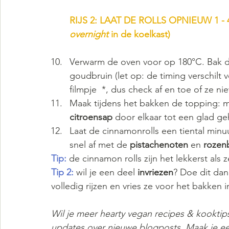
RIJS 2: LAAT DE ROLLS OPNIEUW 1 
overnight 
in de koelkast)
Verwarm de oven voor op 180°C. Bak de
goudbruin (let op: de timing verschilt v
filmpje  *, dus check af en toe of ze nie
Maak tijdens het bakken de topping: 
citroensap 
door elkaar tot een glad ge
Laat de cinnamonrolls een tiental minuu
snel af met de 
pistachenoten 
en 
rozen
Tip:
 de cinnamon rolls zijn het lekkerst als 
Tip 2:
 wil je een deel 
invriezen
? Doe dit dan 
volledig rijzen en vries ze voor het bakken i
Wil je meer hearty vegan recipes & kooktip
updates over nieuwe blogposts. Maak je ee