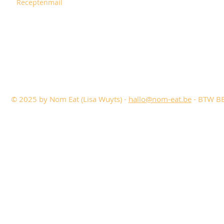
Receptenmail
© 2025 by Nom Eat (Lisa Wuyts) -
hallo@nom-eat.be
- BTW BE