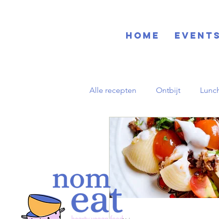
Home
EVENT
Alle recepten
Ontbijt
Lunc
Blog
Basisrecepten
D
Zuid-Amerikaans
Herfst