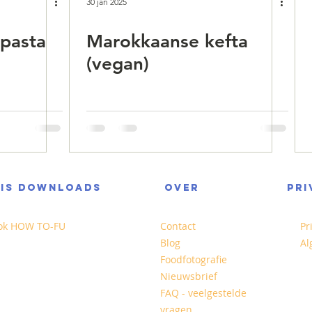
30 jan 2025
 pasta
Marokkaanse kefta
(vegan)
TIS DOWNLOADS
OVER
PRI
ok HOW TO-FU
Contact
Pr
Blog
Al
Foodfotografie
Nieuwsbrief
FAQ - veelgestelde
vragen