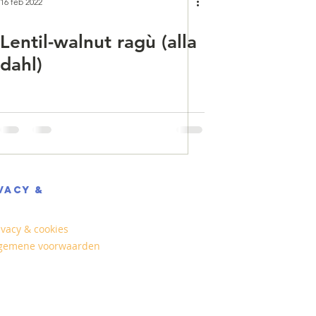
16 feb 2022
Lentil-walnut ragù (alla
dahl)
VACY &
ivacy & cookies
gemene voorwaarden