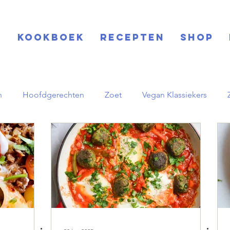
S
KOOKBOEK
RECEPTEN
SHOP
h
Hoofdgerechten
Zoet
Vegan Klassiekers
rinks
Feestdagen
Salades
Aziatisch
Midden
pornstar martini