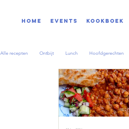
Home
EVENTS
KOOKBOEK
Alle recepten
Ontbijt
Lunch
Hoofdgerechten
Blog
Basisrecepten
Drinks
Feestdagen
Zuid-Amerikaans
Herfst
pornstar martini