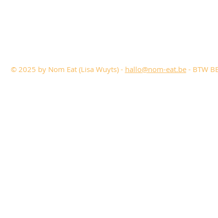
© 2025 by Nom Eat (Lisa Wuyts) -
hallo@nom-eat.be
- BTW BE