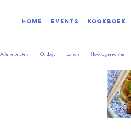
Home
EVENTS
KOOKBOEK
Alle recepten
Ontbijt
Lunch
Hoofdgerechten
Blog
Basisrecepten
Drinks
Feestdagen
Zuid-Amerikaans
Herfst
pornstar martini