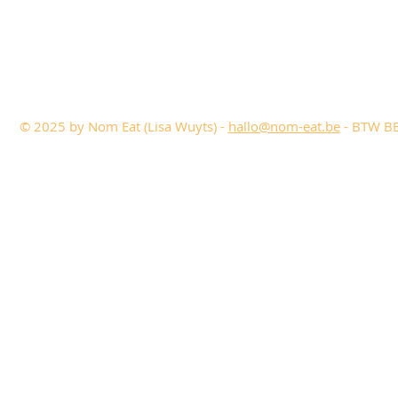
© 2025 by Nom Eat (Lisa Wuyts) -
hallo@nom-eat.be
- BTW BE