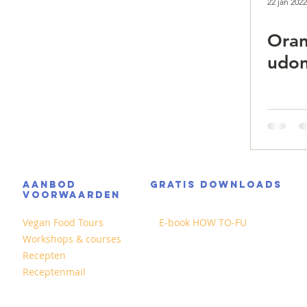
22 jan 2022
Oran
udon
AANBOD
GRATIS DOWNLOADS
VOORWAARDEN
Vegan Food Tours
E-book HOW TO-FU
Workshops & courses
Recepten
Receptenmail