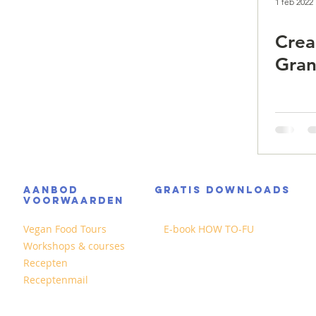
1 feb 2022
Crea
Gra
AANBOD
GRATIS DOWNLOADS
VOORWAARDEN
Vegan Food Tours
E-book HOW TO-FU
Workshops & courses
Recepten
Receptenmail