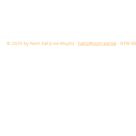
© 2025 by Nom Eat (Lisa Wuyts) -
hallo@nom-eat.be
- BTW BE