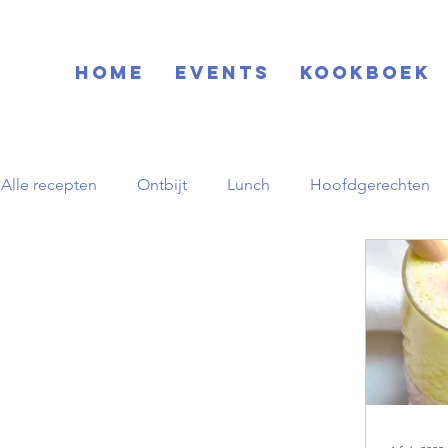
Home
EVENTS
KOOKBOEK
Alle recepten
Ontbijt
Lunch
Hoofdgerechten
Blog
Basisrecepten
Drinks
Feestdagen
Zuid-Amerikaans
Herfst
pornstar martini