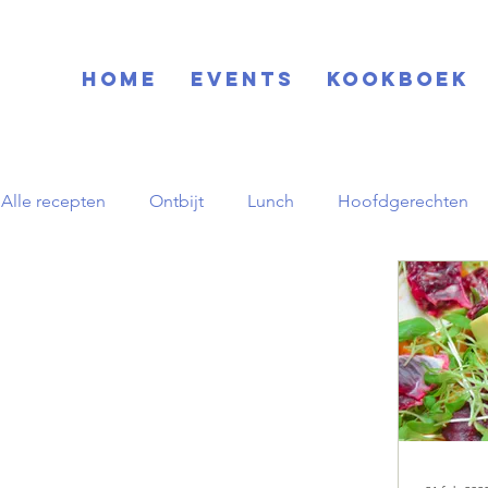
Home
EVENTS
KOOKBOEK
Alle recepten
Ontbijt
Lunch
Hoofdgerechten
Blog
Basisrecepten
Drinks
Feestdagen
Zuid-Amerikaans
Herfst
pornstar martini