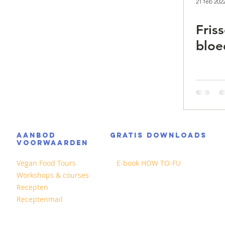
21 feb 202
Fris
bloe
AANBOD
GRATIS DOWNLOADS
VOORWAARDEN
Vegan Food Tours
E-book HOW TO-FU
Workshops & courses
Recepten
Receptenmail