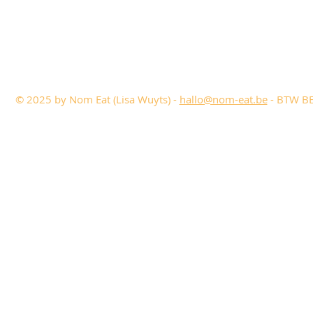
© 2025 by Nom Eat (Lisa Wuyts) -
hallo@nom-eat.be
- BTW BE