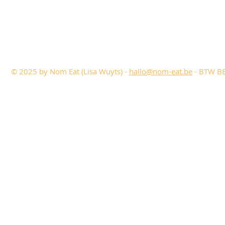
© 2025 by Nom Eat (Lisa Wuyts) -
hallo@nom-eat.be
- BTW BE