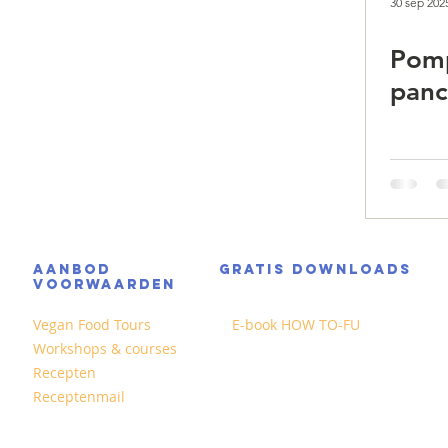
30 sep 202
Pom
panc
AANBOD
GRATIS DOWNLOADS
VOORWAARDEN
Vegan Food Tours
E-book HOW TO-FU
Workshops & courses
Recepten
Receptenmail