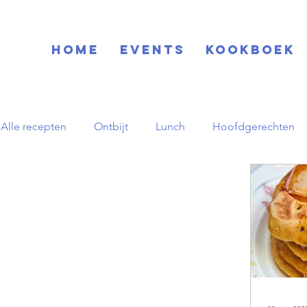
Home
EVENTS
KOOKBOEK
Alle recepten
Ontbijt
Lunch
Hoofdgerechten
Blog
Basisrecepten
Drinks
Feestdagen
Zuid-Amerikaans
Herfst
pornstar martini