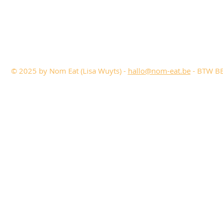
© 2025 by Nom Eat (Lisa Wuyts) -
hallo@nom-eat.be
- BTW BE