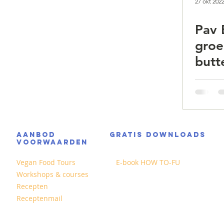
27 okt 202
Pav 
groe
butt
AANBOD
GRATIS DOWNLOADS
VOORWAARDEN
Vegan Food Tours
E-book HOW TO-FU
Workshops & courses
Recepten
Receptenmail