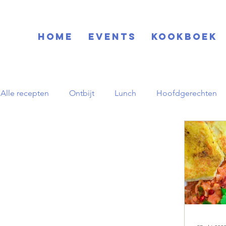
Home
EVENTS
KOOKBOEK
Alle recepten
Ontbijt
Lunch
Hoofdgerechten
Blog
Basisrecepten
Drinks
Feestdagen
Zuid-Amerikaans
Herfst
pornstar martini