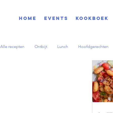
Home
EVENTS
KOOKBOEK
Alle recepten
Ontbijt
Lunch
Hoofdgerechten
Blog
Basisrecepten
Drinks
Feestdagen
Zuid-Amerikaans
Herfst
pornstar martini