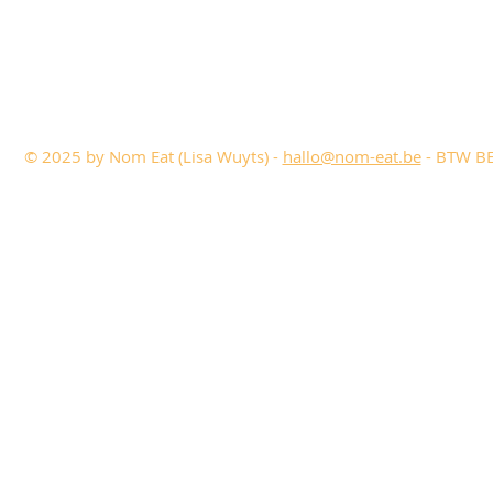
© 2025 by Nom Eat (Lisa Wuyts) -
hallo@nom-eat.be
- BTW BE