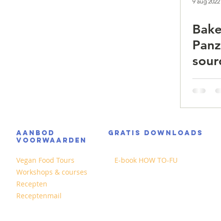
9 aug 2022
Bake
Panz
sour
AANBOD
GRATIS DOWNLOADS
VOORWAARDEN
Vegan Food Tours
E-book HOW TO-FU
Workshops & courses
Recepten
Receptenmail