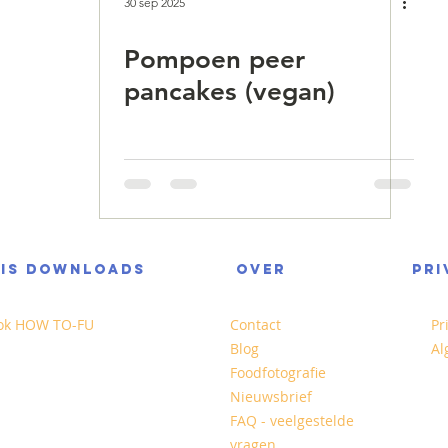
30 sep 2025
Pompoen peer
pancakes (vegan)
TIS DOWNLOADS
OVER
PRI
ok HOW TO-FU
Contact
Pr
Blog
Al
Foodfotografie
Nieuwsbrief
FAQ - veelgestelde
vragen