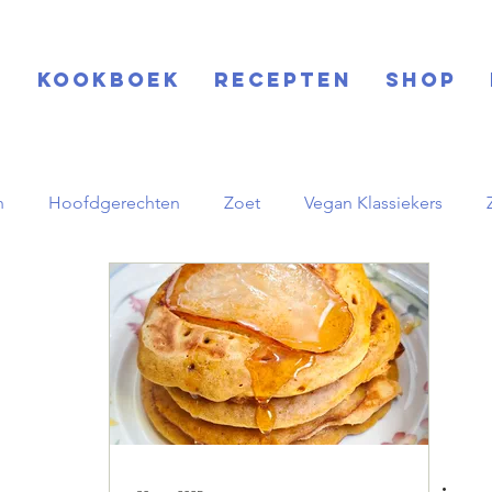
S
KOOKBOEK
RECEPTEN
SHOP
h
Hoofdgerechten
Zoet
Vegan Klassiekers
rinks
Feestdagen
Salades
Aziatisch
Midden
pornstar martini