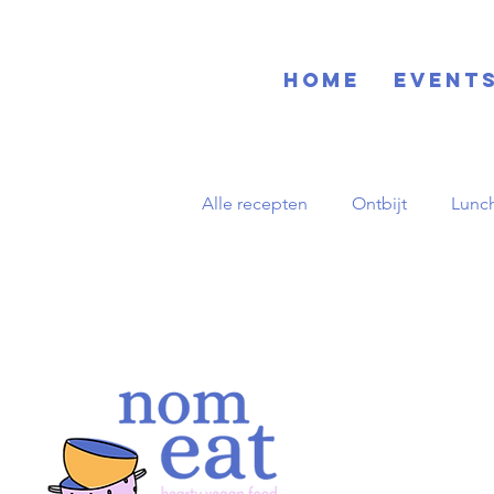
Home
EVENT
Alle recepten
Ontbijt
Lunc
Blog
Basisrecepten
D
Zuid-Amerikaans
Herfst