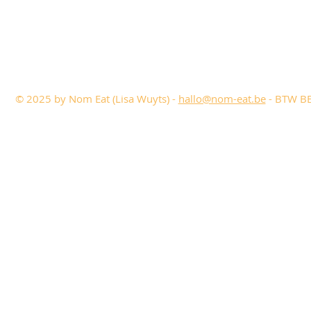
© 2025 by Nom Eat (Lisa Wuyts) -
hallo@nom-eat.be
- BTW BE