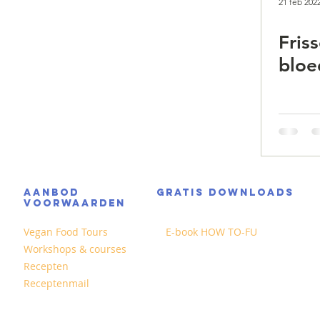
21 feb 202
Fris
bloe
AANBOD
GRATIS DOWNLOADS
VOORWAARDEN
Vegan Food Tours
E-book HOW TO-FU
Workshops & courses
Recepten
Receptenmail