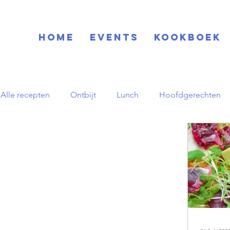
Home
EVENTS
KOOKBOEK
Alle recepten
Ontbijt
Lunch
Hoofdgerechten
Blog
Basisrecepten
Drinks
Feestdagen
Zuid-Amerikaans
Herfst
pornstar martini