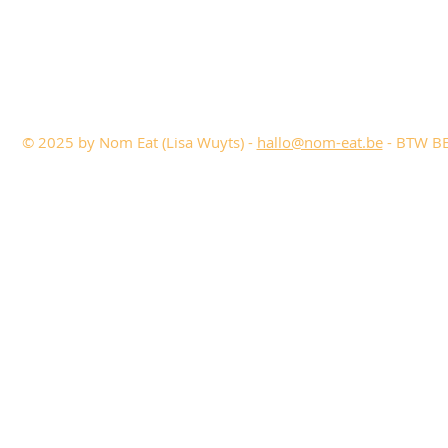
© 2025 by Nom Eat (Lisa Wuyts) -
hallo@nom-eat.be
- BTW BE