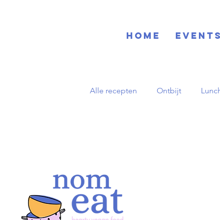
Home
EVENT
Alle recepten
Ontbijt
Lunc
Blog
Basisrecepten
D
Zuid-Amerikaans
Herfst