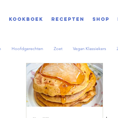
S
KOOKBOEK
RECEPTEN
SHOP
h
Hoofdgerechten
Zoet
Vegan Klassiekers
rinks
Feestdagen
Salades
Aziatisch
Midden
pornstar martini