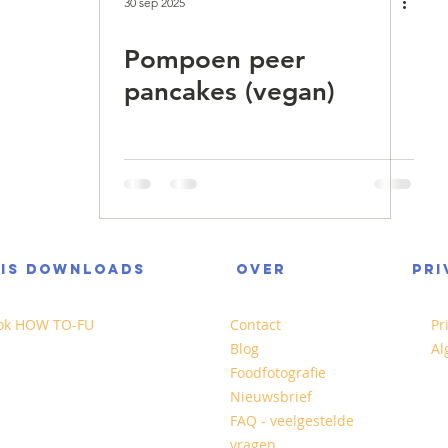
30 sep 2025
Pompoen peer
pancakes (vegan)
TIS DOWNLOADS
OVER
PRI
ok HOW TO-FU
Contact
Pr
Blog
Al
Foodfotografie
Nieuwsbrief
FAQ - veelgestelde
vragen