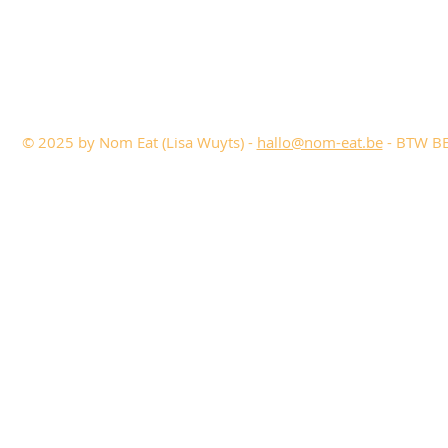
© 2025 by Nom Eat (Lisa Wuyts) -
hallo@nom-eat.be
- BTW BE