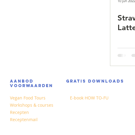
10 jun 202
Stra
Latt
AANBOD
GRATIS DOWNLOADS
VOORWAARDEN
Vegan Food Tours
E-book HOW TO-FU
Workshops & courses
Recepten
Receptenmail