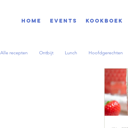
Home
EVENTS
KOOKBOEK
Alle recepten
Ontbijt
Lunch
Hoofdgerechten
Blog
Basisrecepten
Drinks
Feestdagen
Zuid-Amerikaans
Herfst
pornstar martini