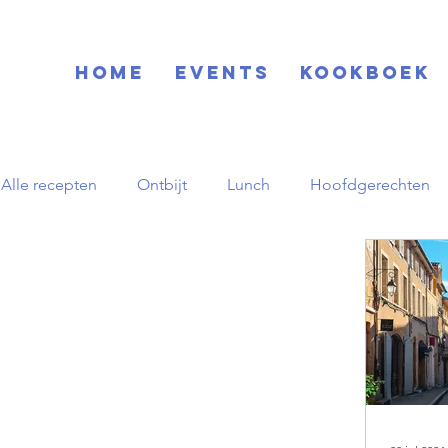
Home
EVENTS
KOOKBOEK
Alle recepten
Ontbijt
Lunch
Hoofdgerechten
Blog
Basisrecepten
Drinks
Feestdagen
Zuid-Amerikaans
Herfst
pornstar martini