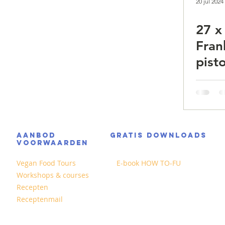
20 jul 2024
27 x
Fran
pist
AANBOD
GRATIS DOWNLOADS
VOORWAARDEN
Vegan Food Tours
E-book HOW TO-FU
Workshops & courses
Recepten
Receptenmail