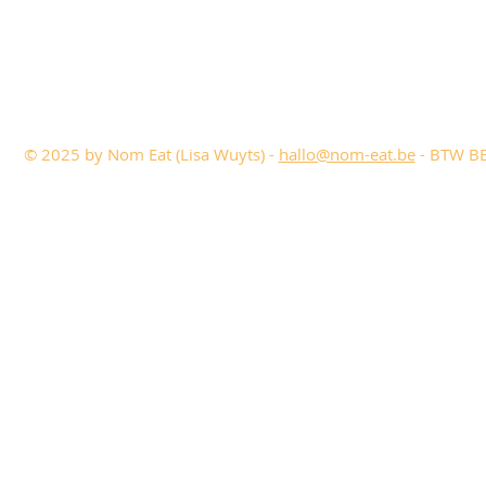
© 2025 by Nom Eat (Lisa Wuyts) -
hallo@nom-eat.be
- BTW BE