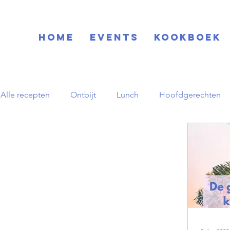
Home
EVENTS
KOOKBOEK
Alle recepten
Ontbijt
Lunch
Hoofdgerechten
Blog
Basisrecepten
Drinks
Feestdagen
Zuid-Amerikaans
Herfst
pornstar martini