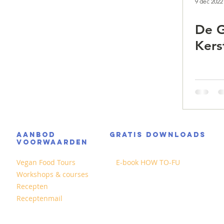
9 dec 2022
De 
Kers
AANBOD
GRATIS DOWNLOADS
VOORWAARDEN
Vegan Food Tours
E-book HOW TO-FU
Workshops & courses
Recepten
Receptenmail