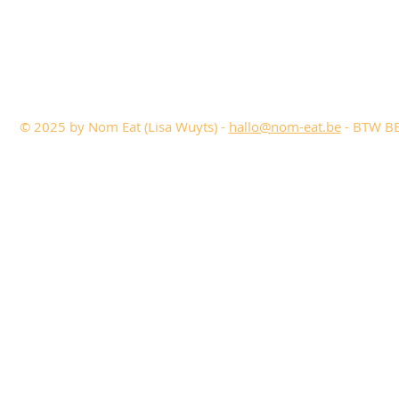
© 2025 by Nom Eat (Lisa Wuyts) -
hallo@nom-eat.be
- BTW BE