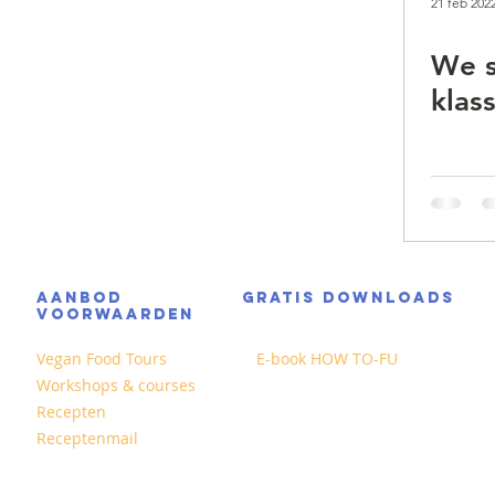
21 feb 202
We s
klass
AANBOD
GRATIS DOWNLOADS
VOORWAARDEN
Vegan Food Tours
E-book HOW TO-FU
Workshops & courses
Recepten
Receptenmail