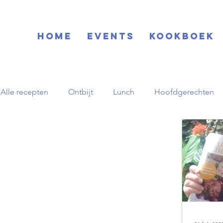
Home
EVENTS
KOOKBOEK
Alle recepten
Ontbijt
Lunch
Hoofdgerechten
Blog
Basisrecepten
Drinks
Feestdagen
Zuid-Amerikaans
Herfst
pornstar martini