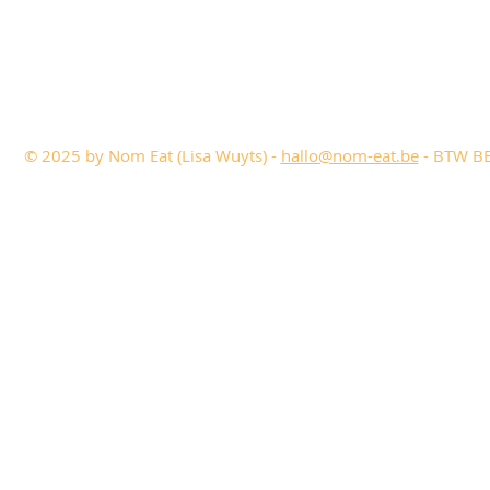
© 2025 by Nom Eat (Lisa Wuyts) -
hallo@nom-eat.be
- BTW BE