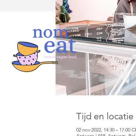
Tijd en locatie
02 nov 2022, 14:30 – 17:00 C
Antwerp | €58, Antwerp, Be