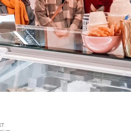
ET
lgium