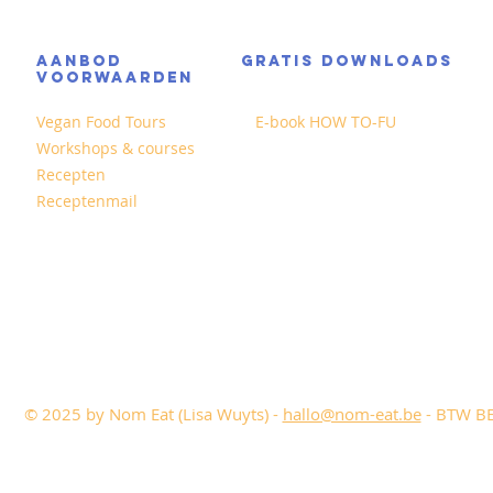
AANBOD
GRATIS DOWNLOADS
VOORWAARDEN
Vegan Food Tours
E-book HOW TO-FU
Workshops & courses
Recepten
Receptenmail
© 2025 by Nom Eat (Lisa Wuyts) -
hallo@nom-eat.be
- BTW BE