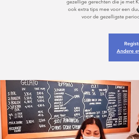
gezellige gerechten die je met Ker
ook extra tips mee voor een d
voor de gezelligste period
Regist
Andere e