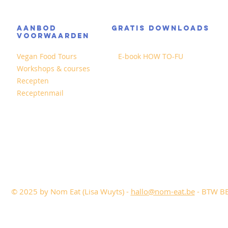
AANBOD
GRATIS DOWNLOADS
VOORWAARDEN
Vegan Food Tours
E-book HOW TO-FU
Workshops & courses
Recepten
Receptenmail
© 2025 by Nom Eat (Lisa Wuyts) -
hallo@nom-eat.be
- BTW BE