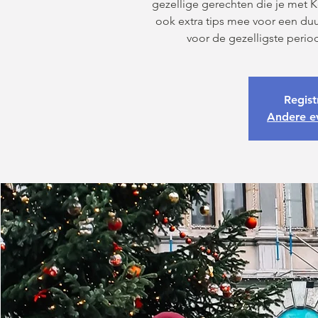
gezellige gerechten die je met Ker
ook extra tips mee voor een d
voor de gezelligste period
Regist
Andere e