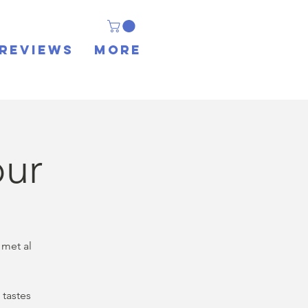
REVIEWS
More
our
 met al
 tastes