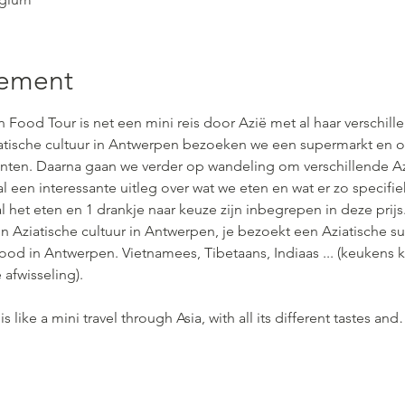
nement
Food Tour is net een mini reis door Azië met al haar verschil
iatische cultuur in Antwerpen bezoeken we een supermarkt en o
ënten. Daarna gaan we verder op wandeling om verschillende Az
l een interessante uitleg over wat we eten en wat er zo specifi
l het eten en 1 drankje naar keuze zijn inbegrepen in deze prijs
 in Aziatische cultuur in Antwerpen, je bezoekt een Aziatische s
ood in Antwerpen. Vietnamees, Tibetaans, Indiaas ... (keukens k
 afwisseling).
 like a mini travel through Asia, with all its different tastes an