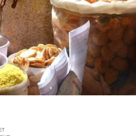
CET
lgium