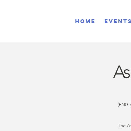
Home
EVENT
As
(ENG b
The As